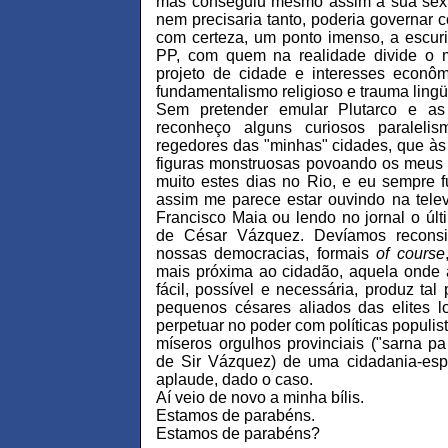
mas conseguiu mesmo assim a sua sexta
nem precisaria tanto, poderia governar c
com certeza, um ponto imenso, a escuri
PP, com quem na realidade divide o m
projeto de cidade e interesses econôm
fundamentalismo religioso e trauma lingüís
Sem pretender emular Plutarco e as 
reconheço alguns curiosos paraleli
regedores das "minhas" cidades, que 
figuras monstruosas povoando os meus 
muito estes dias no Rio, e eu sempre 
assim me parece estar ouvindo na tele
Francisco Maia ou lendo no jornal o úl
de César Vázquez. Devíamos reconsi
nossas democracias, formais
of course
mais próxima ao cidadão, aquela onde a 
fácil, possível e necessária, produz tal
pequenos césares aliados das elites 
perpetuar no poder com políticas populist
míseros orgulhos provinciais ("sarna p
de Sir Vázquez) de uma cidadania-esp
aplaude, dado o caso.
Aí veio de novo a minha bílis.
Estamos de parabéns.
Estamos de parabéns?