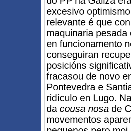
do PP na Galiza er
excesivo optimismo
relevante é que con
maquinaria pesada
en funcionamento n
conseguiran recupe
posicións significat
fracasou de novo en
Pontevedra e Santia
ridículo en Lugo. Na
da
cousa nosa
de C
movementos apare
pequenos pero moi