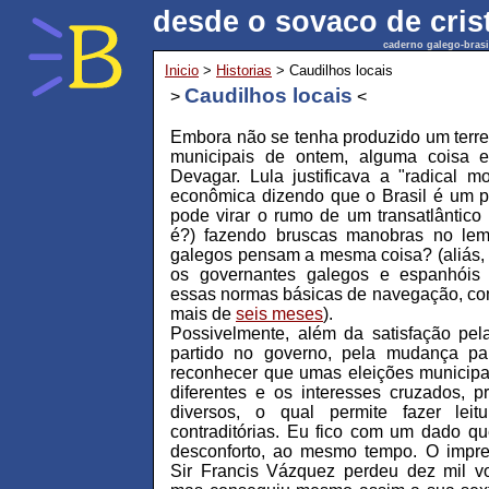
desde o sovaco de cris
caderno galego-brasi
Inicio
>
Historias
> Caudilhos locais
Caudilhos locais
>
<
Embora não se tenha produzido um terrem
municipais de ontem, alguma coisa 
Devagar. Lula justificava a "radical m
econômica dizendo que o Brasil é um p
pode virar o rumo de um transatlântico 
é?) fazendo bruscas manobras no lem
galegos pensam a mesma coisa? (aliás,
os governantes galegos e espanhóis
essas normas básicas de navegação, c
mais de
seis meses
).
Possivelmente, além da satisfação pel
partido no governo, pela mudança pa
reconhecer que umas eleições municipa
diferentes e os interesses cruzados, 
diversos, o qual permite fazer leit
contraditórias. Eu fico com um dado q
desconforto, ao mesmo tempo. O impref
Sir Francis Vázquez perdeu dez mil vo