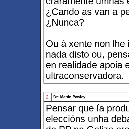
craramente umhas 
¿Cando as van a p
¿Nunca?
Ou á xente non lhe 
nada disto ou, pens
en realidade apoia e
ultraconservadora.
2
De:
Martin Pawley
Pensar que ía produ
eleccións unha deba