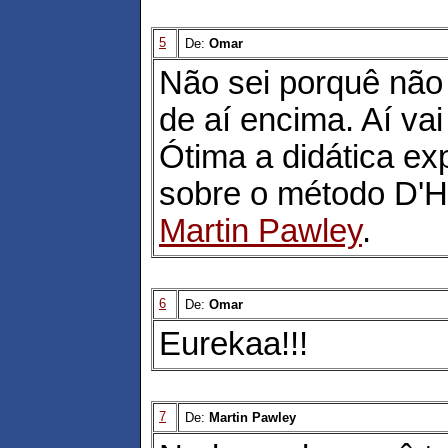
5
De:
Omar
Não sei porquê não
de aí encima. Aí vai
Ótima a didática ex
sobre o método D'H
Martin Pawley
.
6
De:
Omar
Eurekaa!!!
7
De:
Martin Pawley