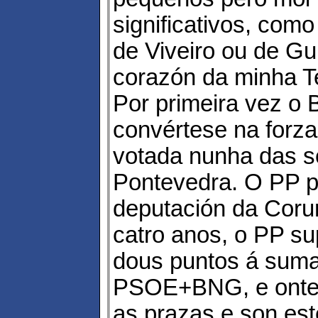
significativos, como
de Viveiro ou de Guit
corazón da minha T
Por primeira vez o
convértese na forz
votada nunha das s
Pontevedra. O PP p
deputación da Coru
catro anos, o PP s
dous puntos á sum
PSOE+BNG, e onte 
as prazas e son es