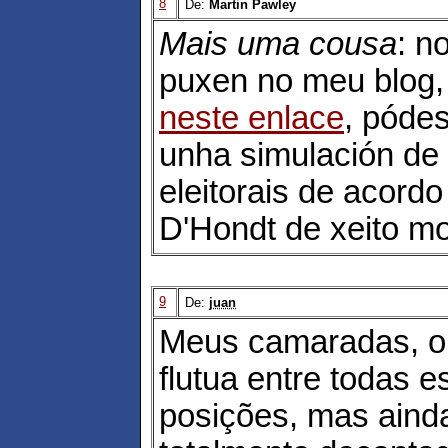
8
De:
Martin Pawley
Mais uma cousa
: n
puxen no meu blog, 
neste enlace
, pódes
unha simulación de 
eleitorais de acord
D'Hondt de xeito mo
9
De:
juan
Meus camaradas, o
flutua entre todas 
posições, mas aind